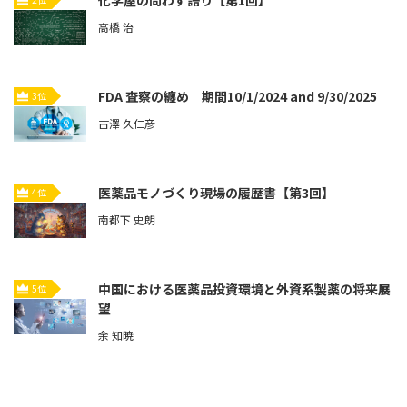
高橋 治
FDA 査察の纏め 期間10/1/2024 and 9/30/2025
3位
古澤 久仁彦
医薬品モノづくり現場の履歴書【第3回】
4位
南都下 史朗
中国における医薬品投資環境と外資系製薬の将来展
5位
望
余 知暁