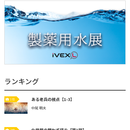
ランキング
ある老兵の視点【1-3】
1位
中尾 明夫
化学屋の問わず語り【第1回】
2位