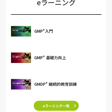
eラーニング
+
GMP
入門
+
GMP
基礎力向上
+
GMDP
継続的教育訓練
eラーニング一覧