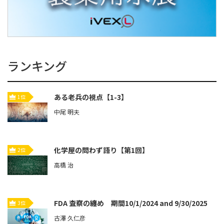
ランキング
ある老兵の視点【1-3】
1位
中尾 明夫
化学屋の問わず語り【第1回】
2位
高橋 治
FDA 査察の纏め 期間10/1/2024 and 9/30/2025
3位
古澤 久仁彦