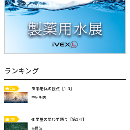
ランキング
ある老兵の視点【1-3】
1位
中尾 明夫
化学屋の問わず語り【第1回】
2位
高橋 治