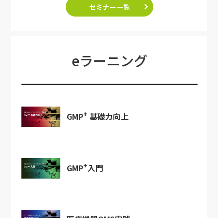
セミナー一覧
eラーニング
+
GMP
基礎力向上
+
GMP
入門