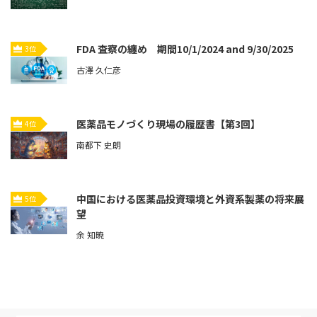
FDA 査察の纏め 期間10/1/2024 and 9/30/2025
3位
古澤 久仁彦
医薬品モノづくり現場の履歴書【第3回】
4位
南都下 史朗
中国における医薬品投資環境と外資系製薬の将来展
5位
望
余 知暁