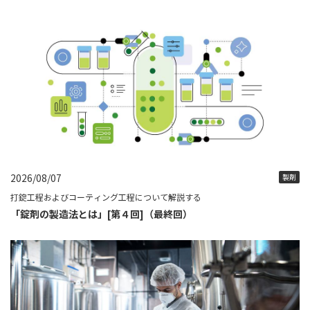
2026/08/07
製剤
打錠工程およびコーティング工程について解説する
「錠剤の製造法とは」[第４回]（最終回）