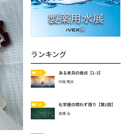
ランキング
ある老兵の視点【1-3】
1位
中尾 明夫
化学屋の問わず語り【第1回】
2位
高橋 治