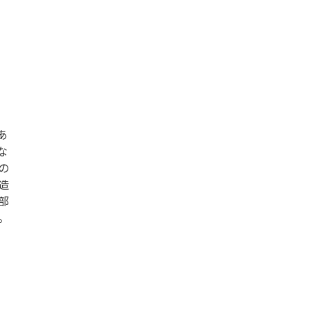
あ
な
の
造
部
。