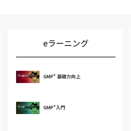
eラーニング
+
GMP
基礎力向上
+
GMP
入門