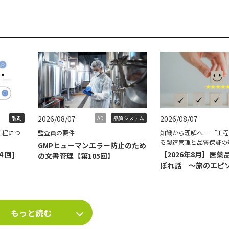
2026/08/07
2026/08/07
製剤
AD
品質システム
工程につ
監査員の要件
知識から理解へ ―「工
る製造管理と品質保証の
GMPヒューマンエラー防止のため
４回]
【2026年8月】医薬
の文書管理【第105回】
ぼれ話 ～旅のエピ
て～
もっと読む