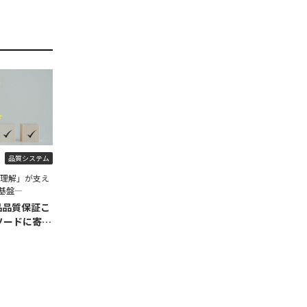
品質システム
程理解」が支え
基盤―
品品質保証こ
ソードに寄せ