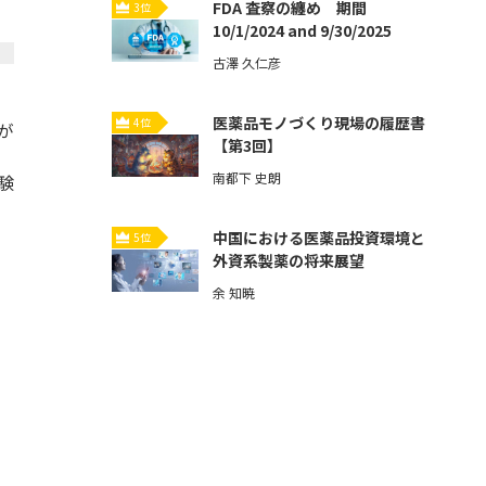
FDA 査察の纏め 期間
3位
10/1/2024 and 9/30/2025
古澤 久仁彦
医薬品モノづくり現場の履歴書
4位
が
【第3回】
南都下 史朗
験
中国における医薬品投資環境と
5位
外資系製薬の将来展望
余 知暁