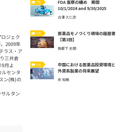
FDA 査察の纏め 期間
3位
10/1/2024 and 9/30/2025
古澤 久仁彦
医薬品モノづくり現場の履歴書
4位
プロジェク
【第3回】
。2009年
南都下 史朗
ステラス・ア
より三井倉
年9月よ
中国における医薬品投資環境と
5位
外資系製薬の将来展望
カルセンタ
ン(株)の
余 知暁
ンサルタン