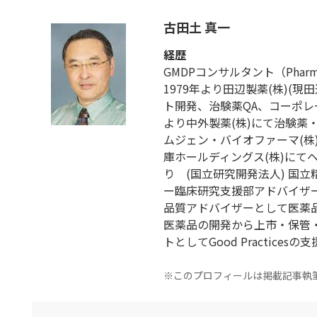
古田土 真一
経歴
GMDPコンサルタント（Pharmaceut
1979年より田辺製薬(株)(
ト開発、治験薬QA、コーポレー
より中外製薬(株)にて治験薬
ムジェン・バイオファーマ(株)に
庫ホールディングス(株)にて
り (国立研究開発法人) 国
ー臨床研究支援部アドバイザー
品質アドバイザーとして医薬
医薬品の開発から上市・保管
トとしてGood Practices
※このプロフィールは掲載記事執