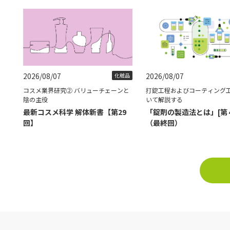
2026/08/07
2026/08/07
化粧品
コスメ業界研究② バリューチェーンと
打錠工程およびコーティング
陰の主役
いて解説する
最新コスメ科学 解体新書【第29
「錠剤の製造法とは」[第
回】
（最終回）