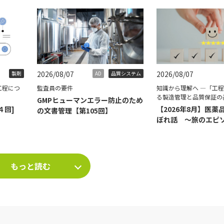
2026/08/07
2026/08/07
製剤
AD
品質システム
工程につ
監査員の要件
知識から理解へ ―「工
る製造管理と品質保証の
GMPヒューマンエラー防止のため
４回]
【2026年8月】医薬
の文書管理【第105回】
ぼれ話 ～旅のエピ
て～
もっと読む