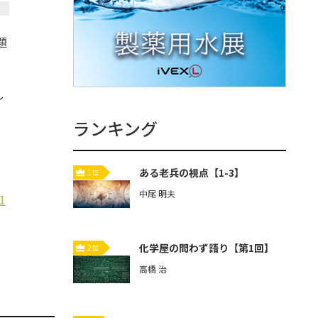
題
し
ランキング
ある老兵の視点【1-3】
1位
中尾 明夫
1
化学屋の問わず語り【第1回】
2位
高橋 治