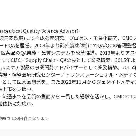
ical Quality Science Advisor）
現田辺三菱製薬)にて合成探索研究、プロセス・工業化研究、CMC
トQAを歴任。2008年より武州製薬(株)にてQA/QCの管理監督
・医薬品のQA業務・品質システムを改革推進。2013年よりア
てCMC・Supply Chain・QAの長として業務構築。2015年
ヘルスケア製品の事業開発アドバイザーとして業務構築。2015
立精神・神経医療研究センター／トランスレーショナル・メディ
として医薬品開発を、また2022年11月からジェダイトメディス
品上市を支援中。
・流通までを品質の側面から一貫した経験を活かし、GMDPコ
の支援依頼に対応中。
筆時点での内容となります