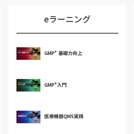
eラーニング
+
GMP
基礎力向上
+
GMP
入門
医療機器QMS実践