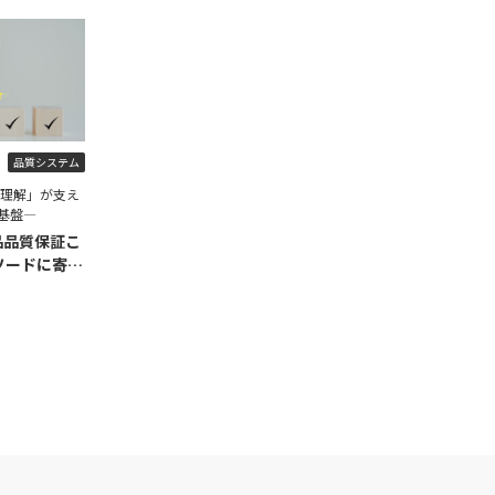
品質システム
程理解」が支え
基盤―
品品質保証こ
ソードに寄せ