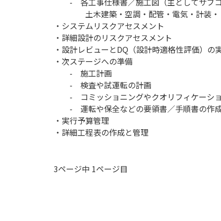
- 各工事仕様書／施工図（主としてサブコ
土木建築・空調・配管・電気・計装・Ｄ
・システムリスクアセスメント
・詳細設計のリスクアセスメント
・設計レビューとDQ（設計時適格性評価）の
・次ステージへの準備
- 施工計画
- 検査や試運転の計画
- コミッショニングやクオリフィケーショ
- 運転や保全などの要領書／手順書の作
・実行予算管理
・詳細工程表の作成と管理
3ページ中 1ページ目