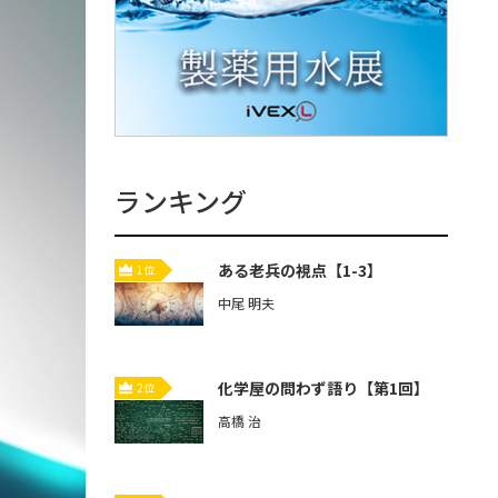
ランキング
ある老兵の視点【1-3】
1位
中尾 明夫
化学屋の問わず語り【第1回】
2位
高橋 治