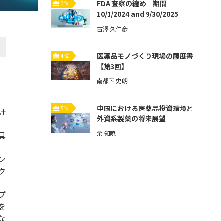
FDA 査察の纏め 期間
3位
10/1/2024 and 9/30/2025
古澤 久仁彦
医薬品モノづくり現場の履歴書
4位
【第3回】
南都下 史朗
中国における医薬品投資環境と
5位
計
外資系製薬の将来展望
続
余 知暁
具
ン
ク
プ
を
な