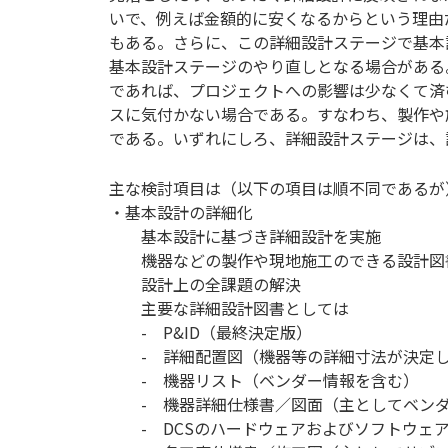
いで、例えば金額的に安くなるからという理由
もある。さらに、この詳細設計ステージで基本
基本設計ステージのやり直しとなる場合がある
であれば、プロジェクトへの影響は少なくて済
スに気付かない場合である。すなわち、製作や
である。いずれにしろ、詳細設計ステージは、
主な検討項目は（以下の項目は順不同であるが
・基本設計の詳細化
基本設計に基づき詳細設計を実施
機器などの製作や現地施工のできる設計図
設計上の全課題の解決
主要な詳細設計図書としては
- P&ID（最終決定版）
- 詳細配置図（機器等の詳細寸法が決定し
- 機器リスト（ベンダー情報を含む）
- 機器詳細仕様書／図面（主としてベンダ
- DCSのハードウェアおよびソフトウェ