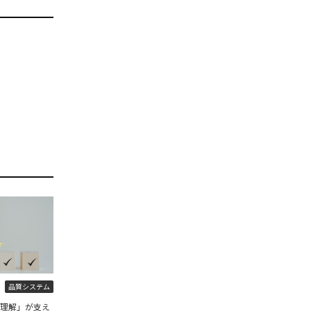
品質システム
程理解」が支え