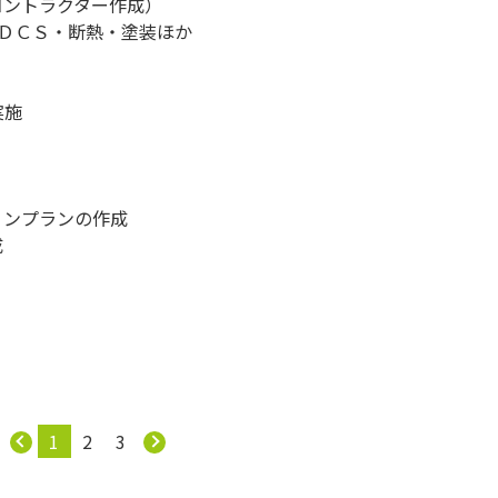
ントラクター作成）
ＣＳ・断熱・塗装ほか
実施
ンプランの作成
成
1
2
3