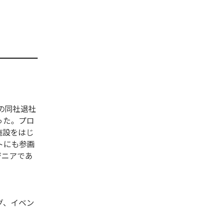
月の同社退社
った。プロ
施設をはじ
トにも参画
ジニアであ
ング、イベン